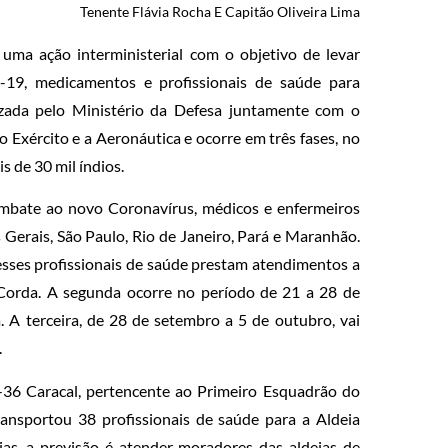
Tenente Flávia Rocha E Capitão Oliveira Lima
uma ação interministerial com o objetivo de levar
-19, medicamentos e profissionais de saúde para
zada pelo Ministério da Defesa juntamente com o
o Exército e a Aeronáutica e ocorre em três fases, no
 de 30 mil índios.
ombate ao novo Coronavírus, médicos e enfermeiros
Gerais, São Paulo, Rio de Janeiro, Pará e Maranhão.
esses profissionais de saúde prestam atendimentos a
 Corda. A segunda ocorre no período de 21 a 28 de
 A terceira, de 28 de setembro a 5 de outubro, vai
.
36 Caracal, pertencente ao Primeiro Esquadrão do
ansportou 38 profissionais de saúde para a Aldeia
as, a previsão é atender moradores das aldeias de