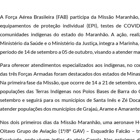
A Força Aérea Brasileira (FAB) participa da Missão Maranhão, 
equipamentos de proteção individual (EPI), testes de COVID
comunidades indígenas do estado do Maranhão. A ação, reali
Ministério da Saúde e o Ministério da Justiça, integra a Marinha, 
período de 14 de setembro a 05 de outubro, visando a atender mais
Para oferecer atendimentos especializados aos indígenas, no c
das três Forças Armadas foram destacados dos estados de Minas 
Na primeira fase da Missão, que ocorre de 14 a 21 de setembro, 
populações das Terras Indígenas nos Polos Bases de Barra do
setembro e seguirá para os municípios de Santa Inês e Zé Doca.
atender populações dos municípios de Grajaú, Arame e Amarante
Nos dois primeiros dias da Missão Maranhão, uma aeronave H-
Oitavo Grupo de Aviação (1º/8º GAV) – Esquadrão Falcão – tr
Escalvado, onde vivem índios da etnia Canela. Nos próximos di