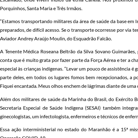
Porquinhos, Santa Maria e Três Irmãos.
“Estamos transportando militares da área de saúde da base em Im
preparados, de difícil acesso. Se o transporte ocorresse por via t
Aviador Andrey Araújo Moulin, do Esquadrão Falcão.
A Tenente Médica Roseana Beltrão da Silva Sovano Guimarães, p
conta que é muito grata por fazer parte da Força Aérea e ter a c
especial às crianças indígenas. “Levar um pouco de assistência é
parte deles, em todos os lugares fomos bem recepcionados, a po
Fiquei encantada. Meus olhos enchem de lágrimas diante de uma cult
Além dos militares de saúde da Marinha do Brasil, do Exército Bra
Secretaria Especial de Saúde Indígena (SESAI) também integram
ginecologistas, um infectologista, enfermeiros e técnicos de enfe
Essa ação interministerial no estado do Maranhão é a 15ª mi
Operação COVID-19.