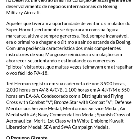
no Deserto. Ele veio ao Brasil na condição de atual gerente de
desenvolvimento de negócios internacionais da Boeing
Military Aircraft.
Aqueles que tiveram a oportunidade de visitar o simulador do
Super Hornet, certamente se depararam com sua figura
marcante, altiva e sempre generosa. Ted, sempre incansável,
era o primeiro a chegar e o último a sair do estande da Boeing.
Com uma paciência característica dos mais competentes
instrutores de voo, Mongoose reiniciava a simulação sem
aborrecer-se, orientando e estimulando os numerosos
“pilotos” visitantes, que muitas vezes teimavam em atrapalhar
o voo fácil do F/A-18.
Ted Herman registra em sua caderneta de voo 3.900 horas,
2.010 horas em AV-8 A/C/B, 1.100 horas em A-4J/F/M e 550
horas em EA-6A. Condecorado com a Distinguished Flying
Cross with Combat "V", Bronze Star with Combat “V”; Defense
Meritorious Service Medal; Meritorious Service Medal; Air
Medal with #6; Navy Commendation Medal; Spanish Cross of
Aeronautical Merit, 1st Class with White Emblem; Kuwait
Liberation Medal; SEA and SWA Campaign Medals.
O Pequeno Gigante