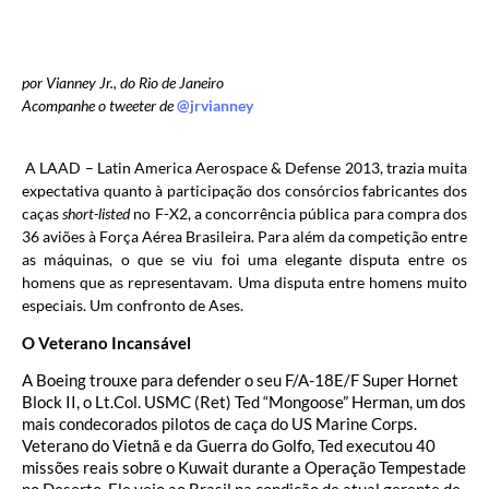
por Vianney Jr., do Rio de Janeiro
Acompanhe o tweeter de
@jrvianney
A LAAD – Latin America Aerospace & Defense 2013, trazia muita
expectativa quanto à participação dos consórcios fabricantes dos
caças
short-listed
no F-X2, a concorrência pública para compra dos
36 aviões à Força Aérea Brasileira. Para além da competição entre
as máquinas, o que se viu foi uma elegante disputa entre os
homens que as representavam. Uma disputa entre homens muito
especiais. Um confronto de Ases.
O Veterano Incansável
A Boeing trouxe para defender o seu F/A-18E/F Super Hornet
Block II, o Lt.Col. USMC (Ret) Ted “Mongoose” Herman, um dos
mais condecorados pilotos de caça do US Marine Corps.
Veterano do Vietnã e da Guerra do Golfo, Ted executou 40
missões reais sobre o Kuwait durante a Operação Tempestade