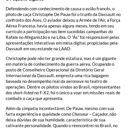
Defendendo com conhecimento de causa o avião francês, o
piloto de caça Christophe De Pauw foi o trunfo da Dassault no
confronto dos Ases. O aviador deixou a Armée de l'Air, a Força
Aérea Francesa, havia apenas alguns meses, tendo em seu
currículo a participação nas bem sucedidas campanhas do
Rafale no Afeganistão e na Líbia. O “Ás” foi responsável pelas
apresentações interativas em mesa digital, propiciadas pela
Dassault em seu estande na LAAD.
Christophe pode não ter grande estatura, mas é um gigante
em matéria de conhecimento da guerra aérea. Ocupando o
posto de Conselheiro Operacional da Diretório Geral
Internacional da Dassault, empresta uma rica bagagem
baseada no desempenho real da aeronave no teatro de
operações. Dentre os pilotos vindos ao Brasil, representantes
dos
short-listed
no F-X2, foi o único a voar em missões reais de
combate o caça que apresenta.
Além da simpatia incontestável, De Pauw, mesmo com sua
farta experiência e qualidade como
Chasseur
– Caçador, não
deixa dúvidas de sua humildade, característica de sua
cativante personalidade. Quando o reencontrei no Brasil, no