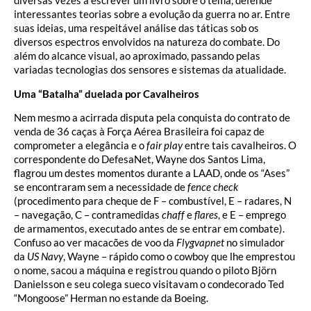
diversas vezes a escrever um livro sobre o tema, defende
interessantes teorias sobre a evolução da guerra no ar. Entre
suas ideias, uma respeitável análise das táticas sob os
diversos espectros envolvidos na natureza do combate. Do
além do alcance visual, ao aproximado, passando pelas
variadas tecnologias dos sensores e sistemas da atualidade.
Uma “Batalha” duelada por Cavalheiros
Nem mesmo a acirrada disputa pela conquista do contrato de
venda de 36 caças à Força Aérea Brasileira foi capaz de
comprometer a elegância e o
fair play
entre tais cavalheiros. O
correspondente do DefesaNet, Wayne dos Santos Lima,
flagrou um destes momentos durante a LAAD, onde os “Ases”
se encontraram sem a necessidade de
fence check
(procedimento para cheque de F – combustível, E – radares, N
– navegação, C – contramedidas
chaff
e
flares
, e E – emprego
de armamentos, executado antes de se entrar em combate).
Confuso ao ver macacões de voo da
Flygvapnet
no simulador
da
US Navy
, Wayne – rápido como o cowboy que lhe emprestou
o nome, sacou a máquina e registrou quando o piloto Björn
Danielsson e seu colega sueco visitavam o condecorado Ted
“Mongoose” Herman no estande da Boeing.