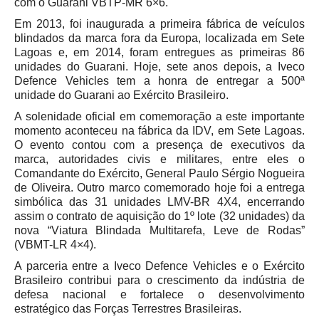
com o Guarani VBTP-MR 6×6.
Em 2013, foi inaugurada a primeira fábrica de veículos
blindados da marca fora da Europa, localizada em Sete
Lagoas e, em 2014, foram entregues as primeiras 86
unidades do Guarani. Hoje, sete anos depois, a Iveco
Defence Vehicles tem a honra de entregar a 500ª
unidade do Guarani ao Exército Brasileiro.
A solenidade oficial em comemoração a este importante
momento aconteceu na fábrica da IDV, em Sete Lagoas.
O evento contou com a presença de executivos da
marca, autoridades civis e militares, entre eles o
Comandante do Exército, General Paulo Sérgio Nogueira
de Oliveira. Outro marco comemorado hoje foi a entrega
simbólica das 31 unidades LMV-BR 4X4, encerrando
assim o contrato de aquisição do 1º lote (32 unidades) da
nova “Viatura Blindada Multitarefa, Leve de Rodas”
(VBMT-LR 4×4).
A parceria entre a Iveco Defence Vehicles e o Exército
Brasileiro contribui para o crescimento da indústria de
defesa nacional e fortalece o desenvolvimento
estratégico das Forças Terrestres Brasileiras.