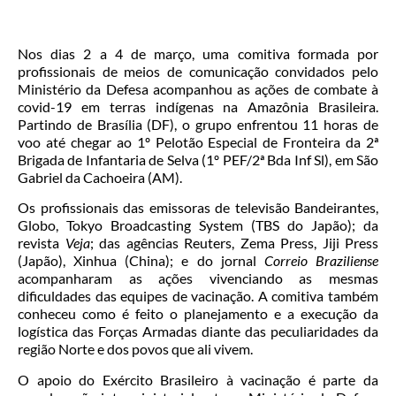
Nos dias 2 a 4 de março, uma comitiva formada por
profissionais de meios de comunicação convidados pelo
Ministério da Defesa acompanhou as ações de combate à
covid-19 em terras indígenas na Amazônia Brasileira.
Partindo de Brasília (DF), o grupo enfrentou 11 horas de
voo até chegar ao 1º Pelotão Especial de Fronteira da 2ª
Brigada de Infantaria de Selva (1º PEF/2ª Bda Inf Sl), em São
Gabriel da Cachoeira (AM).
Os profissionais das emissoras de televisão Bandeirantes,
Globo, Tokyo Broadcasting System (TBS do Japão); da
revista
Veja
; das agências Reuters, Zema Press, Jiji Press
(Japão), Xinhua (China); e do jornal
Correio Braziliense
acompanharam as ações vivenciando as mesmas
dificuldades das equipes de vacinação. A comitiva também
conheceu como é feito o planejamento e a execução da
logística das Forças Armadas diante das peculiaridades da
região Norte e dos povos que ali vivem.
O apoio do Exército Brasileiro à vacinação é parte da