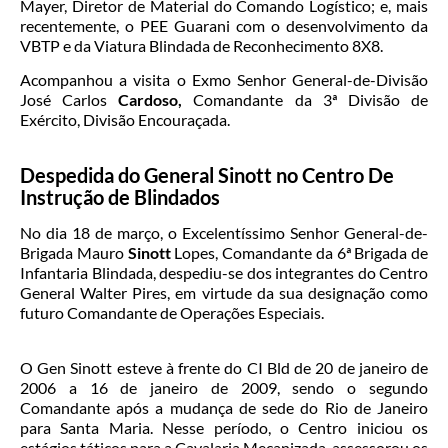
Mayer, Diretor de Material do Comando Logístico; e, mais
recentemente, o PEE Guarani com o desenvolvimento da
VBTP e da Viatura Blindada de Reconhecimento 8X8.
Acompanhou a visita o Exmo Senhor General-de-Divisão
José Carlos
Cardoso,
Comandante da 3ª Divisão de
Exército, Divisão Encouraçada.
Despedida do General Sinott no Centro De
Instrução de Blindados
No dia 18 de março, o Excelentíssimo Senhor General-de-
Brigada Mauro
Sinott
Lopes, Comandante da 6ª Brigada de
Infantaria Blindada, despediu-se dos integrantes do Centro
General Walter Pires, em virtude da sua designação como
futuro Comandante de Operações Especiais.
O Gen Sinott esteve à frente do CI Bld de 20 de janeiro de
2006 a 16 de janeiro de 2009, sendo o segundo
Comandante após a mudança de sede do Rio de Janeiro
para Santa Maria. Nesse período, o Centro iniciou os
estágios táticos para a Cavalaria Mecanizada, assessorou os