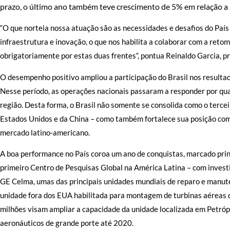
prazo, o último ano também teve crescimento de 5% em relação a
“O que norteia nossa atuação são as necessidades e desafios do Paí
infraestrutura e inovação, o que nos habilita a colaborar com a ret
obrigatoriamente por estas duas frentes“, pontua Reinaldo Garcia, p
O desempenho positivo ampliou a participação do Brasil nos resulta
Nesse período, as operações nacionais passaram a responder por qu
região. Desta forma, o Brasil não somente se consolida como o terc
Estados Unidos e da China – como também fortalece sua posição com
mercado latino-americano.
A boa performance no País coroa um ano de conquistas, marcado princ
primeiro Centro de Pesquisas Global na América Latina – com inves
GE Celma, umas das principais unidades mundiais de reparo e manut
unidade fora dos EUA habilitada para montagem de turbinas aéreas
milhões visam ampliar a capacidade da unidade localizada em Petróp
aeronáuticos de grande porte até 2020.