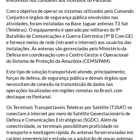
envolvidos nos combates aos incêndios no Pantanal.
Com o objetivo de operar os sistemas utilizados pelo Comando
Conjunto e órgãos de segurança pública envolvidos nas
atividades, foram instaladas na Base Jaguar antenas T3 Sat
(Telebras). O equipamento é operado por militares do 9º
Batalhão de Comunicações e Guerra Eletrônica (9º B Com GE)
e fornece meios de rede (intranet e internet) aos usuários das
instalações. As antenas são gerenciadas pelo Ministério da
Defesa em coordenação com o Centro Gestor e Operacional
do Sistema de Proteção da Amazônia (CEMSIPAM).
Este tipo de solução transportável atende, principalmente,
forças de defesa, de segurança pública e demais órgãos que
necessitam de conexão na transmissão de dados nas
operações localizadas em regiões remotas no Brasil, com
destaque no Pantanal.
Os Terminais Transportáveis Telebras por Satélite (T3SAT) se
conectam à internet por meio do Satélite Geoestacionário de
Defesa e Comunicações Estratégicas (SGDC). Além da
conectividade, os terminais possibilitam praticidade no
transporte e montagem rápida. As antenas foram enviadas em
caráter emergencial e estuda-se a aquisição de novas antenas