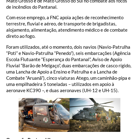
Mato Grosso e de Mato Grosso do Sul no combate aos focos
de incêndios do Pantanal.
Com esse emprego, a FNC apoia ações de reconhecimento
terrestre, fluvial e aéreo, de transporte de brigadistas,
alojamento, alimentação, atendimento médico e de combate
direto ao fogo.
Foram utilizados, até o momento, dois navios (Navio-Patrulha
“Poti” e Navio-Patrulha “Penedo”), seis embarcações (Agência
Escola Flutuante “Esperança do Pantanal”, Aviso de Apoio
Fluvial “Barão de Melgaço”, duas embarcações de casco rígido,
uma Lancha de Apoio a Ensino e Patrulha e a Lancha de
Combate “Aruanã”), cinco viaturas Atego, um caminhão-pipa e
uma empilhadeira 5 toneladas – utilizados em apoio à
aeronave KC390 –, e duas aeronaves (UH-12 e UH-15).