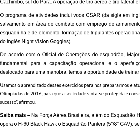
Cachimbo, sul do Pará. A operação de tiro aéreo e tiro lateral 
O programa de atividades inclui voos CSAR (da sigla em ing
salvamento em área de combate com emprego de armamento em
esquadrilha e de elemento, formação de tripulantes operaciona
do inglês Night Vision Goggles).
De acordo com o Oficial de Operações do esquadrão, Major A
fundamental para a capacitação operacional e o aperfei
deslocado para uma manobra, temos a oportunidade de treinar 
Usamos o aprendizado desses exercícios para nos prepararmos e a
Olimpíadas de 2016, para que a sociedade sinta-se protegida e cons
sucesso”, afirmou.
Saiba mais –
Na Força Aérea Brasileira, além do Esquadrão 
opera o H-60 Black Hawk o Esquadrão Pantera (5°/8° GAV), se