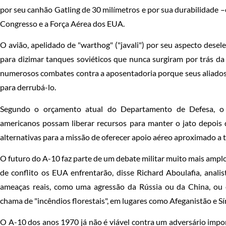
por seu canhão Gatling de 30 milímetros e por sua durabilidade 
Congresso e a Força Aérea dos EUA.
O avião, apelidado de "warthog" ("javali") por seu aspecto desel
para dizimar tanques soviéticos que nunca surgiram por trás da
numerosos combates contra a aposentadoria porque seus aliados 
para derrubá-lo.
Segundo o orçamento atual do Departamento de Defesa, o
americanos possam liberar recursos para manter o jato depois
alternativas para a missão de oferecer apoio aéreo aproximado a t
O futuro do A-10 faz parte de um debate militar muito mais ampl
de conflito os EUA enfrentarão, disse Richard Aboulafia, anal
ameaças reais, como uma agressão da Rússia ou da China, ou
chama de "incêndios florestais", em lugares como Afeganistão e Sí
O A-10 dos anos 1970 já não é viável contra um adversário impo