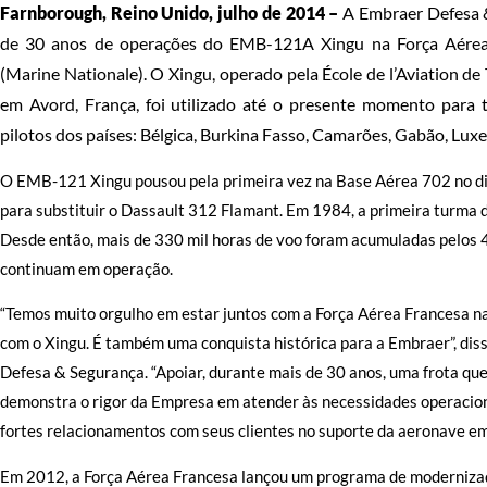
Farnborough, Reino Unido, julho de 2014 –
A Embraer Defesa &
de 30 anos de operações do EMB-121A Xingu na Força Aérea 
(Marine Nationale). O Xingu, operado pela École de l’Aviation de
em Avord, França, foi utilizado até o presente momento para 
pilotos dos países: Bélgica, Burkina Fasso, Camarões, Gabão, Lu
O EMB-121 Xingu pousou pela primeira vez na Base Aérea 702 no d
para substituir o Dassault 312 Flamant. Em 1984, a primeira turma d
Desde então, mais de 330 mil horas de voo foram acumuladas pelos 4
continuam em operação.
“Temos muito orgulho em estar juntos com a Força Aérea Francesa 
com o Xingu. É também uma conquista histórica para a Embraer”, di
Defesa & Segurança. “Apoiar, durante mais de 30 anos, uma frota qu
demonstra o rigor da Empresa em atender às necessidades operacion
fortes relacionamentos com seus clientes no suporte da aeronave em t
Em 2012, a Força Aérea Francesa lançou um programa de modernizaçã