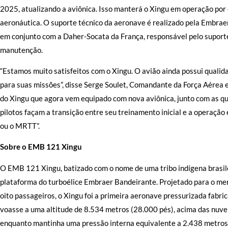
2025, atualizando a aviônica. Isso manterá o Xingu em operação por 
aeronáutica. O suporte técnico da aeronave é realizado pela Embrae
em conjunto com a Daher-Socata da França, responsável pelo suporte 
manutenção.
“Estamos muito satisfeitos com o Xingu. O avião ainda possui quali
para suas missões”, disse Serge Soulet, Comandante da Força Aérea e
do Xingu que agora vem equipado com nova aviônica, junto com as qu
pilotos façam a transição entre seu treinamento inicial e a operaç
ou o MRTT”.
Sobre o EMB 121 Xingu
O EMB 121 Xingu, batizado com o nome de uma tribo indígena brasile
plataforma do turboélice Embraer Bandeirante. Projetado para o me
oito passageiros, o Xingu foi a primeira aeronave pressurizada fabric
voasse a uma altitude de 8.534 metros (28.000 pés), acima das nuven
enquanto mantinha uma pressão interna equivalente a 2.438 metros 