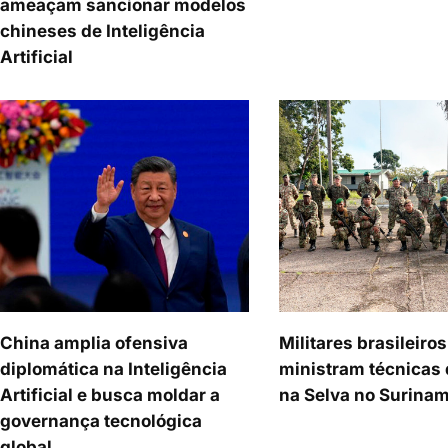
ameaçam sancionar modelos
chineses de Inteligência
Artificial
China amplia ofensiva
Militares brasileiros
diplomática na Inteligência
ministram técnicas
Artificial e busca moldar a
na Selva no Surina
governança tecnológica
global