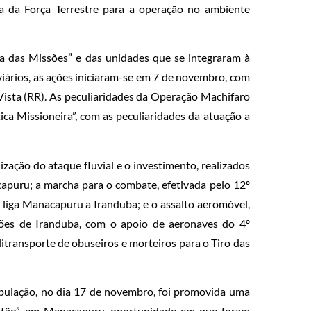
a da Força Terrestre para a operação no ambiente
a das Missões” e das unidades que se integraram à
viários, as ações iniciaram-se em 7 de novembro, com
ista (RR). As peculiaridades da Operação Machifaro
ca Missioneira”, com as peculiaridades da atuação a
ização do ataque fluvial e o investimento, realizados
capuru; a marcha para o combate, efetivada pelo 12º
liga Manacapuru a Iranduba; e o assalto aeromóvel,
ações de Iranduba, com o apoio de aeronaves do 4º
litransporte de obuseiros e morteiros para o Tiro das
opulação, no dia 17 de novembro, foi promovida uma
ertão”, em Manacapuru, oportunidade em que foram