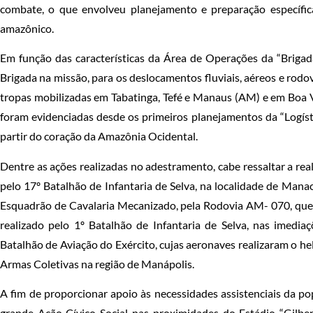
combate, o que envolveu planejamento e preparação específic
amazônico.
Em função das características da Área de Operações da “Brigad
Brigada na missão, para os deslocamentos fluviais, aéreos e rodo
tropas mobilizadas em Tabatinga, Tefé e Manaus (AM) e em Boa V
foram evidenciadas desde os primeiros planejamentos da “Logísti
partir do coração da Amazônia Ocidental.
Dentre as ações realizadas no adestramento, cabe ressaltar a real
pelo 17º Batalhão de Infantaria de Selva, na localidade de Mana
Esquadrão de Cavalaria Mecanizado, pela Rodovia AM- 070, que 
realizado pelo 1º Batalhão de Infantaria de Selva, nas imedi
Batalhão de Aviação do Exército, cujas aeronaves realizaram o he
Armas Coletivas na região de Manápolis.
A fim de proporcionar apoio às necessidades assistenciais da p
grande Ação Cívico-Social nas proximidades do Estádio “Gilb