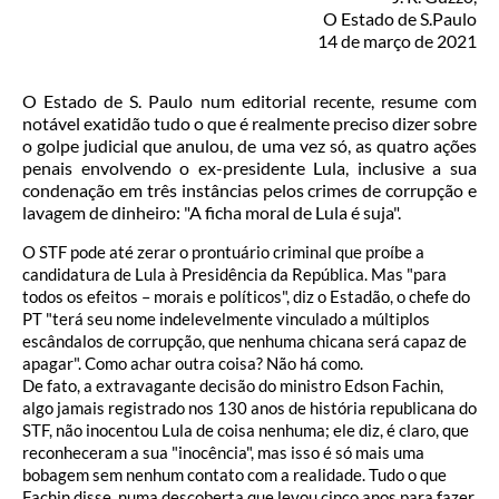
O Estado de S.Paulo
14 de março de 2021
O Estado de S. Paulo num editorial recente, resume com
notável exatidão tudo o que é realmente preciso dizer sobre
o golpe judicial que anulou, de uma vez só, as quatro ações
penais envolvendo o ex-presidente Lula, inclusive a sua
condenação em três instâncias pelos crimes de corrupção e
lavagem de dinheiro: "A ficha moral de Lula é suja".
O STF pode até zerar o prontuário criminal que proíbe a
candidatura de Lula à Presidência da República. Mas "para
todos os efeitos – morais e políticos", diz o Estadão, o chefe do
PT "terá seu nome indelevelmente vinculado a múltiplos
escândalos de corrupção, que nenhuma chicana será capaz de
apagar". Como achar outra coisa? Não há como.
De fato, a extravagante decisão do ministro Edson Fachin,
algo jamais registrado nos 130 anos de história republicana do
STF, não inocentou Lula de coisa nenhuma; ele diz, é claro, que
reconheceram a sua "inocência", mas isso é só mais uma
bobagem sem nenhum contato com a realidade. Tudo o que
Fachin disse, numa descoberta que levou cinco anos para fazer,