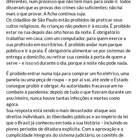
diferentes, num processo que não tem mais para onde ir. Todos
disseram que as provas dos crimes são suficientes; não há
mais o que provar. A ficha continua suja.
Os cidadãos de São Paulo estão proibidos de praticar seus
cultos religiosos. As crianças não podem ir à escola. É proibido
estar na rua depois das oito horas da noite. É obrigatório
trabalhar em casa, com um computador, para quem exerce a
sua profissão em escritórios. É proibido andar num parque
público e ir à praia. É obrigatório alimentar-se por sistemas de
entrega a domicílio, ou retirar sua comida à porta de quem a
serve – e isso só durante o dia, porque à noite não pode nada.
É proibido entrar numa loja para comprar um fio elétrico, uma
panela ou uma peça de roupa – e por aí vai, até onde o Estado
consegue proibir e obrigar. As autoridades fracassaram no
combate à pandemia: depois de tudo o que fizeram durante um
ano inteiro, nunca houve tantas infecções e mortes como
agora.
Sua resposta está sendo o mais devastador ataque aos
direitos individuais, às liberdades públicas e ao império da lei
que o Brasil já conheceu em toda a sua história – incluindo os
piores períodos de ditadura explícita. Com a aprovação e a
cumplicidade integrais do sistema judiciário, os comitês de