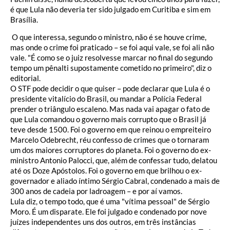
é que Lula não deveria ter sido julgado em Curitiba e sim em
Brasília.
O que interessa, segundo o ministro, não é se houve crime,
mas onde o crime foi praticado – se foi aqui vale, se foi ali não
vale. "É como se o juiz resolvesse marcar no final do segundo
tempo um pênalti supostamente cometido no primeiro", diz o
editorial.
O STF pode decidir o que quiser – pode declarar que Lula é o
presidente vitalício do Brasil, ou mandar a Polícia Federal
prender o triângulo escaleno. Mas nada vai apagar o fato de
que Lula comandou o governo mais corrupto que o Brasil já
teve desde 1500. Foi o governo em que reinou o empreiteiro
Marcelo Odebrecht, réu confesso de crimes que o tornaram
um dos maiores corruptores do planeta. Foi o governo do ex-
ministro Antonio Palocci, que, além de confessar tudo, delatou
até os Doze Apóstolos. Foi o governo em que brilhou o ex-
governador e aliado íntimo Sérgio Cabral, condenado a mais de
300 anos de cadeia por ladroagem – e por aí vamos.
Lula diz, o tempo todo, que é uma "vítima pessoal" de Sérgio
Moro. É um disparate. Ele foi julgado e condenado por nove
juízes independentes uns dos outros, em três instâncias