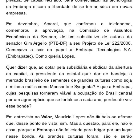
privada, de capital fechado, para comercializar as tecnologias
da Embrapa e com a liberdade de se tornar sócia em novas
empresas.
Em dezembro, Amaral, que confirmou o telefonema,
comemorou a aprovação, na Comissão de Assuntos
Econômicos do Senado, de um substitutivo de autoria do
senador Gim Argello (PTB-DF) a seu Projeto de Lei 222/2008.
Começava a sair do papel a Embrapa Tecnologias S.A.
(Embrapatec). Como queria Lopes.
Quer dizer que, ao optar pela subsidiária e abdicar da abertura
do capital, o presidente da estatal quer dar de bandeja o
mercado brasileiro de sementes de grandes culturas como soja
e milho a múltis como Monsanto e Syngenta? E que a Embrapa,
cujas pesquisas tornaram viável a ocupação do Brasil central
por um agronegócio que se fortalece a cada ano, perdeu de vez
esse bonde?
Em entrevista ao
Valor
, Maurício Lopes não titubeia ao afirmar
que, desse ponto de vista, sim. Mas a questão, para ele, não é
essa, porque a Embrapa não foi criada para brigar por um lugar
nesse bonde. As grandes culturas foram, são e serão