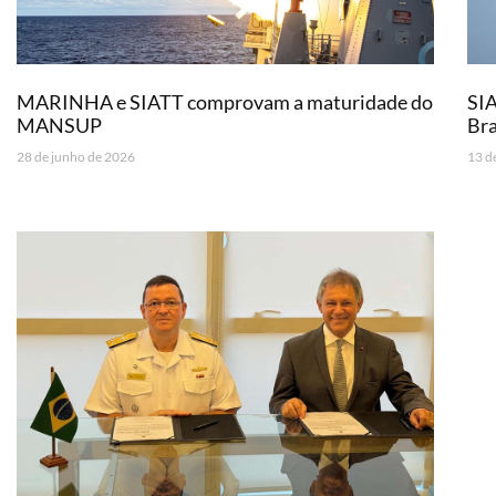
MARINHA e SIATT comprovam a maturidade do
SIA
MANSUP
Bra
28 de junho de 2026
13 d