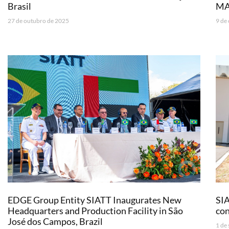
Brasil
MA
27 de outubro de 2025
9 de
EDGE Group Entity SIATT Inaugurates New
SIA
Headquarters and Production Facility in São
con
José dos Campos, Brazil
1 de