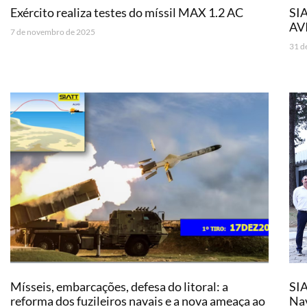
Exército realiza testes do míssil MAX 1.2 AC
SIA
AV
7 de novembro de 2025
31 d
Mísseis, embarcações, defesa do litoral: a
SIA
reforma dos fuzileiros navais e a nova ameaça ao
Nav