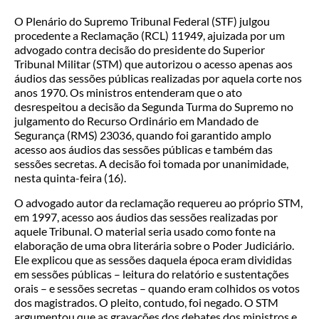
O Plenário do Supremo Tribunal Federal (STF) julgou
procedente a Reclamação (RCL) 11949, ajuizada por um
advogado contra decisão do presidente do Superior
Tribunal Militar (STM) que autorizou o acesso apenas aos
áudios das sessões públicas realizadas por aquela corte nos
anos 1970. Os ministros entenderam que o ato
desrespeitou a decisão da Segunda Turma do Supremo no
julgamento do Recurso Ordinário em Mandado de
Segurança (RMS) 23036, quando foi garantido amplo
acesso aos áudios das sessões públicas e também das
sessões secretas. A decisão foi tomada por unanimidade,
nesta quinta-feira (16).
O advogado autor da reclamação requereu ao próprio STM,
em 1997, acesso aos áudios das sessões realizadas por
aquele Tribunal. O material seria usado como fonte na
elaboração de uma obra literária sobre o Poder Judiciário.
Ele explicou que as sessões daquela época eram divididas
em sessões públicas – leitura do relatório e sustentações
orais – e sessões secretas – quando eram colhidos os votos
dos magistrados. O pleito, contudo, foi negado. O STM
argumentou que as gravações dos debates dos ministros e