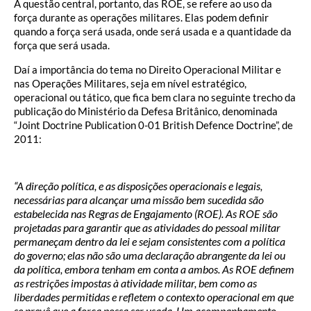
A questão central, portanto, das ROE, se refere ao uso da
força durante as operações militares. Elas podem definir
quando a força será usada, onde será usada e a quantidade da
força que será usada.
Daí a importância do tema no Direito Operacional Militar e
nas Operações Militares, seja em nível estratégico,
operacional ou tático, que fica bem clara no seguinte trecho da
publicação do Ministério da Defesa Britânico, denominada
“Joint Doctrine Publication 0-01 British Defence Doctrine”, de
2011:
“A direção política, e as disposições operacionais e legais,
necessárias para alcançar uma missão bem sucedida são
estabelecida nas Regras de Engajamento (ROE). As ROE são
projetadas para garantir que as atividades do pessoal militar
permaneçam dentro da lei e sejam consistentes com a política
do governo; elas não são uma declaração abrangente da lei ou
da política, embora tenham em conta a ambos. As ROE definem
as restrições impostas à atividade militar, bem como as
liberdades permitidas e refletem o contexto operacional em que
se prevê que a força possa ser usada. Um acompanhamento