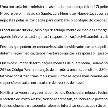
Uma portaria interministerial assinada nesta terça-feira (17) pelo
Moro, e pelo ministro da Saúde, Luiz Henrique Mandetta, autoriz
impostas pelas autoridades para combater o contágio do coronavír
O documento diz que, caso haja descumprimento de medidas emergen
agente infrator estará sujeito à responsabilização civil, administrati
Pessoas que podem ter coronavírus, são considerados casos suspeitos
determinação médica, também estarão sujeitas à responsabilização
Quem descumprir determinações médicas de quarentena, isolamento 
268 do Código Penal (detenção de um mês a um ano, e multa) e 330 (d
fato não constituir crime mais grave. Entre as ações mais comuns ad
suspensão de aulas em escolas e de eventos de massa.
No Distrito Federal, o governador Ibaneis Rocha determinou o fecha
o prefeito de Porto Alegre, Nelson Marchezan, anunciou que pretend
teatros, cinemas e academias, além de interditar escolas que não pa