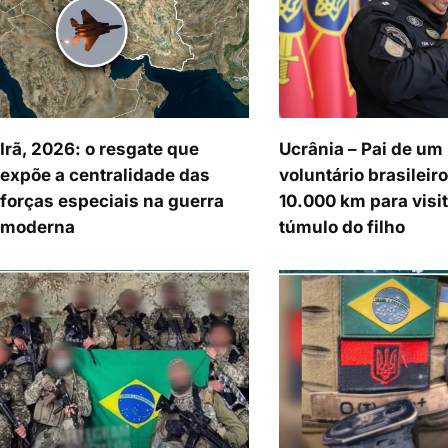
Irã, 2026: o resgate que
Ucrânia – Pai de um
expõe a centralidade das
voluntário brasileiro
forças especiais na guerra
10.000 km para visit
moderna
túmulo do filho