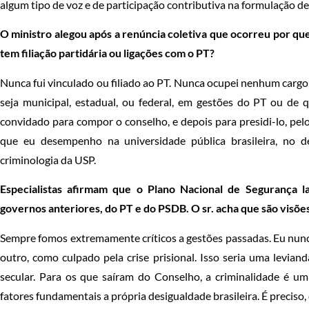
algum tipo de voz e de participação contributiva na formulação des
O ministro alegou após a renúncia coletiva que ocorreu por ques
tem filiação partidária ou ligações com o PT?
Nunca fui vinculado ou filiado ao PT. Nunca ocupei nenhum car
seja municipal, estadual, ou federal, em gestões do PT ou de 
convidado para compor o conselho, e depois para presidi-lo, pe
que eu desempenho na universidade pública brasileira, no d
criminologia da USP.
Especialistas afirmam que o Plano Nacional de Segurança 
governos anteriores, do PT e do PSDB. O sr. acha que são visões
Sempre fomos extremamente críticos a gestões passadas. Eu nunc
outro, como culpado pela crise prisional. Isso seria uma leviand
secular. Para os que saíram do Conselho, a criminalidade é u
fatores fundamentais a própria desigualdade brasileira. É preciso, 