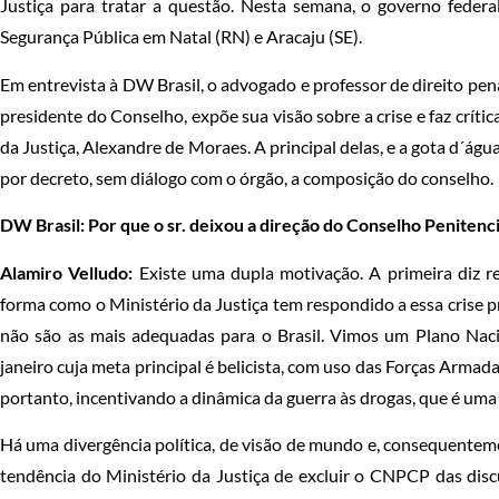
Justiça para tratar a questão. Nesta semana, o governo fede
Segurança Pública em Natal (RN) e Aracaju (SE).
Em entrevista à DW Brasil, o advogado e professor de direito pen
presidente do Conselho, expõe sua visão sobre a crise e faz críti
da Justiça, Alexandre de Moraes. A principal delas, e a gota d´água
por decreto, sem diálogo com o órgão, a composição do conselho.
DW Brasil: Por que o sr. deixou a direção do Conselho Penitenc
Alamiro Velludo:
Existe uma dupla motivação. A primeira diz r
forma como o Ministério da Justiça tem respondido a essa crise pr
não são as mais adequadas para o Brasil. Vimos um Plano Nac
janeiro cuja meta principal é belicista, com uso das Forças Armad
portanto, incentivando a dinâmica da guerra às drogas, que é uma
Há uma divergência política, de visão de mundo e, consequentem
tendência do Ministério da Justiça de excluir o CNPCP das disc