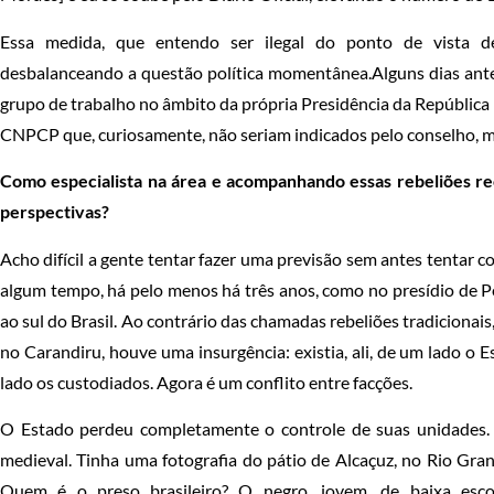
Essa medida, que entendo ser ilegal do ponto de vista 
desbalanceando a questão política momentânea.Alguns dias ante
grupo de trabalho no âmbito da própria Presidência da República 
CNPCP que, curiosamente, não seriam indicados pelo conselho, m
Como especialista na área e acompanhando essas rebeliões re
perspectivas?
Acho difícil a gente tentar fazer uma previsão sem antes tentar
algum tempo, há pelo menos há três anos, como no presídio de P
ao sul do Brasil. Ao contrário das chamadas rebeliões tradicionais
no Carandiru, houve uma insurgência: existia, ali, de um lado o E
lado os custodiados. Agora é um conflito entre facções.
O Estado perdeu completamente o controle de suas unidades. 
medieval. Tinha uma fotografia do pátio de Alcaçuz, no Rio Gra
Quem é o preso brasileiro? O negro, jovem, de baixa esco