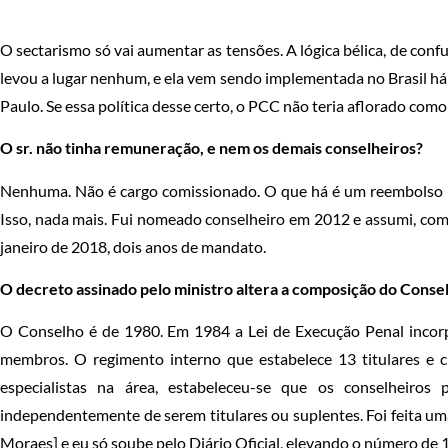
O sectarismo só vai aumentar as tensões. A lógica bélica, de con
levou a lugar nenhum, e ela vem sendo implementada no Brasil há
Paulo. Se essa política desse certo, o PCC não teria aflorado como
O sr. não tinha remuneração, e nem os demais conselheiros?
Nenhuma. Não é cargo comissionado. O que há é um reembolso pel
Isso, nada mais. Fui nomeado conselheiro em 2012 e assumi, como
janeiro de 2018, dois anos de mandato.
O decreto assinado pelo ministro altera a composição do Conse
O Conselho é de 1980. Em 1984 a Lei de Execução Penal incorp
membros. O regimento interno que estabelece 13 titulares e c
especialistas na área, estabeleceu-se que os conselheiros
independentemente de serem titulares ou suplentes. Foi feita um
Moraes] e eu só soube pelo Diário Oficial, elevando o número de 