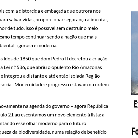
is com a distorcida e embaçada que outrora nos
para salvar vidas, proporcionar segurança alimentar,
or de tudo, isso é possível sem destruir o meio
mesmo tempo continuar sendo a nação que mais
biental rigorosa e moderna.
s idos de 1850 que dom Pedro II decretou a criação
 Lei n.º 586, que abriu o opulento Rio Amazonas
e integrou a distante e até então isolada Região
 social. Modernidade e progresso estavam na ordem
o novamente na agenda do governo – agora República
éculo 21 acrescentamos um novo elemento à lista: a
entando esse olhar moderno para o futuro
queza da biodiversidade, numa relação de benefício