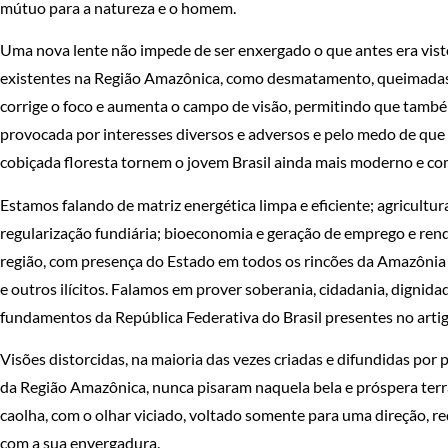
mútuo para a natureza e o homem.
Uma nova lente não impede de ser enxergado o que antes era visto
existentes na Região Amazônica, como desmatamento, queimadas, il
corrige o foco e aumenta o campo de visão, permitindo que também
provocada por interesses diversos e adversos e pelo medo de que 
cobiçada floresta tornem o jovem Brasil ainda mais moderno e co
Estamos falando de matriz energética limpa e eficiente; agricultur
regularização fundiária; bioeconomia e geração de emprego e rend
região, com presença do Estado em todos os rincões da Amazônia 
e outros ilícitos. Falamos em prover soberania, cidadania, dignidade
fundamentos da República Federativa do Brasil presentes no artigo
Visões distorcidas, na maioria das vezes criadas e difundidas po
da Região Amazônica, nunca pisaram naquela bela e próspera terr
caolha, com o olhar viciado, voltado somente para uma direção,
com a sua envergadura.