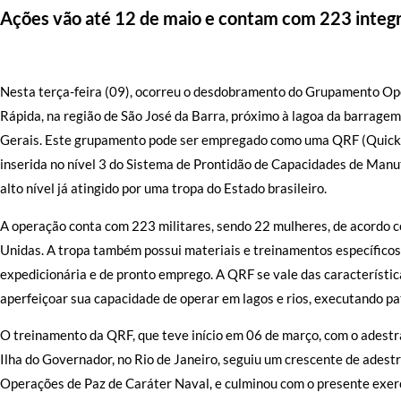
Ações vão até 12 de maio e contam com 223 integ
Nesta terça-feira (09), ocorreu o desdobramento do Grupamento Ope
Rápida, na região de São José da Barra, próximo à lagoa da barragem
Gerais. Este grupamento pode ser empregado como uma QRF (Quick R
inserida no nível 3 do Sistema de Prontidão de Capacidades de Manu
alto nível já atingido por uma tropa do Estado brasileiro.
A operação conta com 223 militares, sendo 22 mulheres, de acordo 
Unidas. A tropa também possui materiais e treinamentos específico
expedicionária e de pronto emprego. A QRF se vale das característic
aperfeiçoar sua capacidade de operar em lagos e rios, executando pat
O treinamento da QRF, que teve início em 06 de março, com o adest
Ilha do Governador, no Rio de Janeiro, seguiu um crescente de adest
Operações de Paz de Caráter Naval, e culminou com o presente exercí