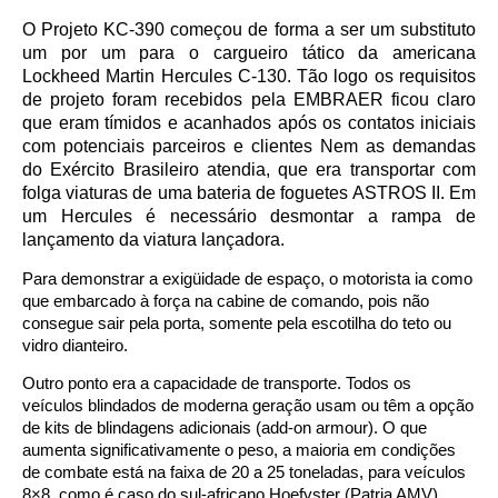
O Projeto KC-390 começou de forma a ser um substituto
um por um para o cargueiro tático da americana
Lockheed Martin Hercules C-130. Tão logo os requisitos
de projeto foram recebidos pela EMBRAER ficou claro
que eram tímidos e acanhados após os contatos iniciais
com potenciais parceiros e clientes Nem as demandas
do Exército Brasileiro atendia, que era transportar com
folga viaturas de uma bateria de foguetes ASTROS II. Em
um Hercules é necessário desmontar a rampa de
lançamento da viatura lançadora.
Para demonstrar a exigüidade de espaço, o motorista ia como
que embarcado à força na cabine de comando, pois não
consegue sair pela porta, somente pela escotilha do teto ou
vidro dianteiro.
Outro ponto era a capacidade de transporte. Todos os
veículos blindados de moderna geração usam ou têm a opção
de kits de blindagens adicionais (add-on armour). O que
aumenta significativamente o peso, a maioria em condições
de combate está na faixa de 20 a 25 toneladas, para veículos
8×8, como é caso do sul-africano Hoefyster (Patria AMV),