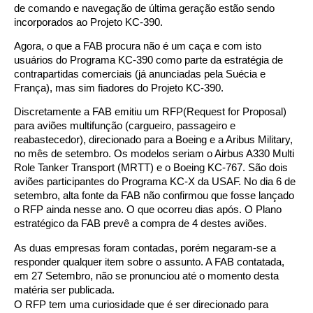
de comando e navegação de última geração estão sendo
incorporados ao Projeto KC-390.
Agora, o que a FAB procura não é um caça e com isto
usuários do Programa KC-390 como parte da estratégia de
contrapartidas comerciais (já anunciadas pela Suécia e
França), mas sim fiadores do Projeto KC-390.
Discretamente a FAB emitiu um RFP(Request for Proposal)
para aviões multifunção (cargueiro, passageiro e
reabastecedor), direcionado para a Boeing e a Aribus Military,
no mês de setembro. Os modelos seriam o Airbus A330 Multi
Role Tanker Transport (MRTT) e o Boeing KC-767. São dois
aviões participantes do Programa KC-X da USAF. No dia 6 de
setembro, alta fonte da FAB não confirmou que fosse lançado
o RFP ainda nesse ano. O que ocorreu dias após. O Plano
estratégico da FAB prevê a compra de 4 destes aviões.
As duas empresas foram contadas, porém negaram-se a
responder qualquer item sobre o assunto. A FAB contatada,
em 27 Setembro, não se pronunciou até o momento desta
matéria ser publicada.
O RFP tem uma curiosidade que é ser direcionado para