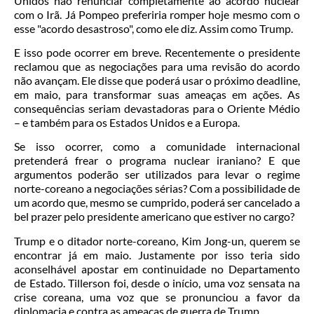
Unidos não renunciar completamente ao acordo nuclear
com o Irã. Já Pompeo preferiria romper hoje mesmo com o
esse "acordo desastroso", como ele diz. Assim como Trump.
E isso pode ocorrer em breve. Recentemente o presidente
reclamou que as negociações para uma revisão do acordo
não avançam. Ele disse que poderá usar o próximo deadline,
em maio, para transformar suas ameaças em ações. As
consequências seriam devastadoras para o Oriente Médio
– e também para os Estados Unidos e a Europa.
Se isso ocorrer, como a comunidade internacional
pretenderá frear o programa nuclear iraniano? E que
argumentos poderão ser utilizados para levar o regime
norte-coreano a negociações sérias? Com a possibilidade de
um acordo que, mesmo se cumprido, poderá ser cancelado a
bel prazer pelo presidente americano que estiver no cargo?
Trump e o ditador norte-coreano, Kim Jong-un, querem se
encontrar já em maio. Justamente por isso teria sido
aconselhável apostar em continuidade no Departamento
de Estado. Tillerson foi, desde o início, uma voz sensata na
crise coreana, uma voz que se pronunciou a favor da
diplomacia e contra as ameaças de guerra de Trump.