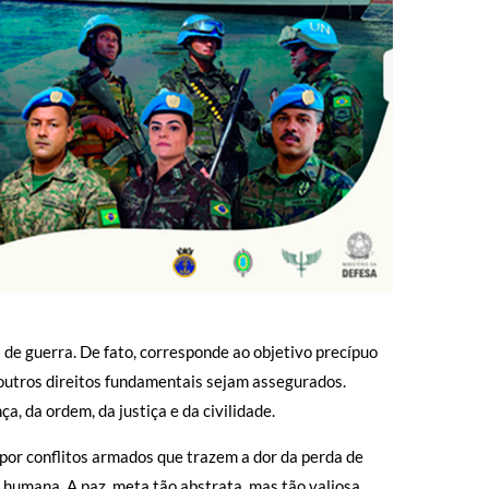
a de guerra. De fato, corresponde ao objetivo precípuo
 outros direitos fundamentais sejam assegurados.
a, da ordem, da justiça e da civilidade.
 por conflitos armados que trazem a dor da perda de
e humana. A paz, meta tão abstrata, mas tão valiosa.