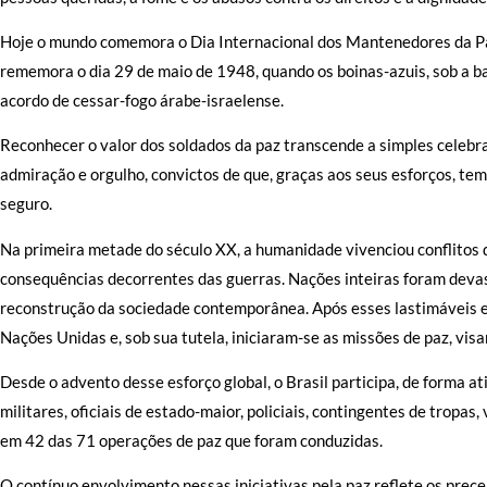
Hoje o mundo comemora o Dia Internacional dos Mantenedores da 
rememora o dia 29 de maio de 1948, quando os boinas-azuis, sob a 
acordo de cessar-fogo árabe-israelense.
Reconhecer o valor dos soldados da paz transcende a simples celebr
admiração e orgulho, convictos de que, graças aos seus esforços, te
seguro.
Na primeira metade do século XX, a humanidade vivenciou conflitos 
consequências decorrentes das guerras. Nações inteiras foram devas
reconstrução da sociedade contemporânea. Após esses lastimáveis epi
Nações Unidas e, sob sua tutela, iniciaram-se as missões de paz, visa
Desde o advento desse esforço global, o Brasil participa, de forma a
militares, oficiais de estado-maior, policiais, contingentes de tropas
em 42 das 71 operações de paz que foram conduzidas.
O contínuo envolvimento nessas iniciativas pela paz reflete os prece