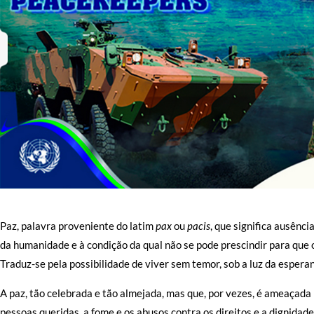
Paz, palavra proveniente do latim
pax
ou
pacis
, que significa ausênci
da humanidade e à condição da qual não se pode prescindir para que
Traduz-se pela possibilidade de viver sem temor, sob a luz da esperanç
A paz, tão celebrada e tão almejada, mas que, por vezes, é ameaçada
pessoas queridas, a fome e os abusos contra os direitos e a dignidad