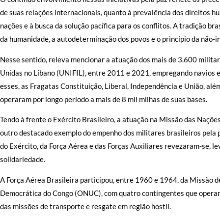
de suas relações internacionais, quanto à prevalência dos direitos h
nações e à busca da solução pacífica para os conflitos. A tradição br
da humanidade, a autodeterminação dos povos e o princípio da não-i
Nesse sentido, releva mencionar a atuação dos mais de 3.600 militar
Unidas no Líbano (UNIFIL), entre 2011 e 2021, empregando navios 
esses, as Fragatas Constituição, Liberal, Independência e União, al
operaram por longo período a mais de 8 mil milhas de suas bases.
Tendo à frente o Exército Brasileiro, a atuação na Missão das Naçõe
outro destacado exemplo do empenho dos militares brasileiros pela p
do Exército, da Força Aérea e das Forças Auxiliares revezaram-se, l
solidariedade.
A Força Aérea Brasileira participou, entre 1960 e 1964, da Missão 
Democrática do Congo (ONUC), com quatro contingentes que operara
das missões de transporte e resgate em região hostil.