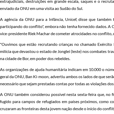
extrajudiciais, destruições em grande escala, saques e o recru
enviado da ONU em uma visita ao Sudão do Sul.
A agência da ONU para a Infância, Unicef, disse que também te
participando do conflito", embora não tenha fornecido dados. A O
vice-presidente Riek Machar de cometer atrocidades no conflito,
"Ouvimos que estão recrutando crianças no chamado Exército B
milícia que devastou o estado de Jonglei (leste) nos combates t
na cidade de Bor, em poder dos rebeldes.
As organizações de ajuda humanitária indicam em 10.000 o núme
geral da ONU, Ban Ki-moon, advertiu ambos os lados de que serão
necessário que sejam prestadas contas por todas as violações do
A ONU também considerou possível nesta sexta-feira que, no f
fugido para campos de refugiados em países próximos, como con
cruzaram as fronteiras desta jovem nação desde o início do conflit