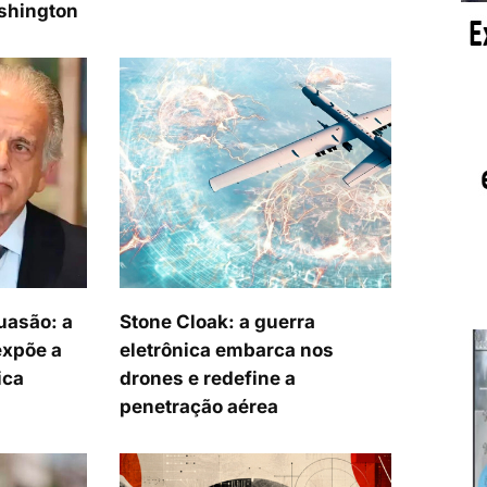
shington
uasão: a
Stone Cloak: a guerra
expõe a
eletrônica embarca nos
ica
drones e redefine a
penetração aérea