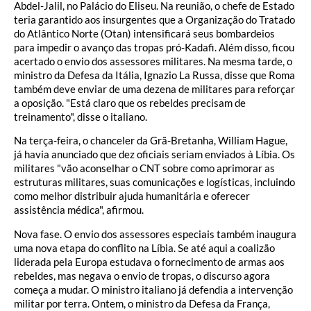
Abdel-Jalil, no Palácio do Eliseu. Na reunião, o chefe de Estado
teria garantido aos insurgentes que a Organização do Tratado
do Atlântico Norte (Otan) intensificará seus bombardeios
para impedir o avanço das tropas pró-Kadafi. Além disso, ficou
acertado o envio dos assessores militares. Na mesma tarde, o
ministro da Defesa da Itália, Ignazio La Russa, disse que Roma
também deve enviar de uma dezena de militares para reforçar
a oposição. "Está claro que os rebeldes precisam de
treinamento", disse o italiano.
Na terça-feira, o chanceler da Grã-Bretanha, William Hague,
já havia anunciado que dez oficiais seriam enviados à Líbia. Os
militares "vão aconselhar o CNT sobre como aprimorar as
estruturas militares, suas comunicações e logísticas, incluindo
como melhor distribuir ajuda humanitária e oferecer
assistência médica", afirmou.
Nova fase. O envio dos assessores especiais também inaugura
uma nova etapa do conflito na Líbia. Se até aqui a coalizão
liderada pela Europa estudava o fornecimento de armas aos
rebeldes, mas negava o envio de tropas, o discurso agora
começa a mudar. O ministro italiano já defendia a intervenção
militar por terra. Ontem, o ministro da Defesa da França,