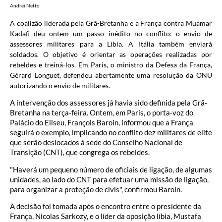
Andrei Netto
A coalizão liderada pela Grã-Bretanha e a França contra Muamar
Kadafi deu ontem um passo inédito no conflito: o envio de
assessores militares para a Líbia. A Itália também enviará
soldados. O objetivo é orientar as operações realizadas por
rebeldes e treiná-los. Em Paris, o ministro da Defesa da França,
Gérard Longuet, defendeu abertamente uma resolução da ONU
autorizando o envio de militares.
A intervenção dos assessores já havia sido definida pela Grã-
Bretanha na terça-feira. Ontem, em Paris, o porta-voz do
Palácio do Eliseu, François Baroin, informou que a França
seguirá o exemplo, implicando no conflito dez militares de elite
que serão deslocados à sede do Conselho Nacional de
Transição (CNT), que congrega os rebeldes.
"Haverá um pequeno número de oficiais de ligação, de algumas
unidades, ao lado do CNT para efetuar uma missão de ligação,
para organizar a proteção de civis", confirmou Baroin.
A decisão foi tomada após o encontro entre o presidente da
França, Nicolas Sarkozy, e o líder da oposição líbia, Mustafa