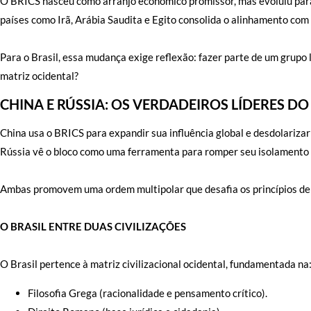
O BRICS nasceu como arranjo econômico promissor, mas evoluiu para 
países como Irã, Arábia Saudita e Egito consolida o alinhamento com
Para o Brasil, essa mudança exige reflexão: fazer parte de um grupo 
matriz ocidental?
CHINA E RÚSSIA: OS VERDADEIROS LÍDERES DO
China usa o BRICS para expandir sua influência global e desdolarizar
Rússia vê o bloco como uma ferramenta para romper seu isolamento g
Ambas promovem uma ordem multipolar que desafia os princípios demo
O BRASIL ENTRE DUAS CIVILIZAÇÕES
O Brasil pertence à matriz civilizacional ocidental, fundamentada na
Filosofia Grega (racionalidade e pensamento crítico).