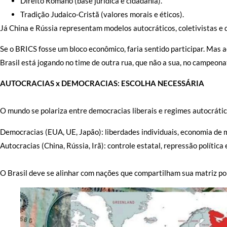
Direito Romano (base jurídica e cidadania).
Tradição Judaico-Cristã (valores morais e éticos).
Já China e Rússia representam modelos autocráticos, coletivistas e d
Se o BRICS fosse um bloco econômico, faria sentido participar. Mas a
Brasil está jogando no time de outra rua, que não a sua, no campeonat
AUTOCRACIAS x DEMOCRACIAS: ESCOLHA NECESSÁRIA
O mundo se polariza entre democracias liberais e regimes autocrátic
Democracias (EUA, UE, Japão): liberdades individuais, economia de 
Autocracias (China, Rússia, Irã): controle estatal, repressão política
O Brasil deve se alinhar com nações que compartilham sua matriz polí