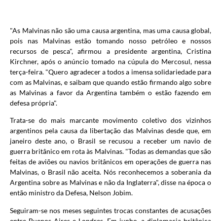
"As Malvinas não são uma causa argentina, mas uma causa global,
pois nas Malvinas estão tomando nosso petróleo e nossos
recursos de pesca", afirmou a presidente argentina, Cristina
Kirchner, após o anúncio tomado na cúpula do Mercosul, nessa
terça-feira. "Quero agradecer a todos a imensa solidariedade para
com as Malvinas, e saibam que quando estão firmando algo sobre
as Malvinas a favor da Argentina também o estão fazendo em
defesa própria".
Trata-se do mais marcante movimento coletivo dos vizinhos
argentinos pela causa da libertação das Malvinas desde que, em
janeiro deste ano, o Brasil se recusou a receber um navio de
guerra britânico em rota às Malvinas. "Todas as demandas que são
feitas de aviões ou navios britânicos em operações de guerra nas
Malvinas, o Brasil não aceita. Nós reconhecemos a soberania da
Argentina sobre as Malvinas e não da Inglaterra", disse na época o
então ministro da Defesa, Nelson Jobim.
Seguiram-se nos meses seguintes trocas constantes de acusações
entre Buenos Aires e Londres. Em junho, a diplomacia britânica