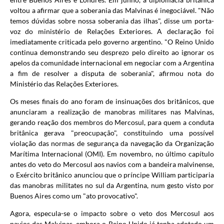
voltou a afirmar que a soberania das Malvinas é inegociável. "Não
temos dúvidas sobre nossa soberania das ilhas", disse um porta-
voz do ministério de Relações Exteriores. A declaração foi
imediatamente criticada pelo governo argentino. "O Reino Unido
continua demonstrando seu desprezo pelo direito ao ignorar os
apelos da comunidade internacional em negociar com a Argentina
a fim de resolver a disputa de soberania", afirmou nota do
Ministério das Relações Exteriores.
Os meses finais do ano foram de insinuações dos britânicos, que
anunciaram a realização de manobras militares nas Malvinas,
gerando reação dos membros do Mercosul, para quem a conduta
britânica gerava "preocupação", constituindo uma possível
violação das normas de segurança da navegação da Organização
Marítima Internacional (OMI). Em novembro, no último capítulo
antes do veto do Mercosul aos navios com a bandeira malvinense,
o Exército britânico anunciou que o príncipe William participaria
das manobras militates no sul da Argentina, num gesto visto por
Buenos Aires como um "ato provocativo".
Agora, especula-se o impacto sobre o veto dos Mercosul aos
navios das Malvinas, embora o Reino Unido já tenha adotado um