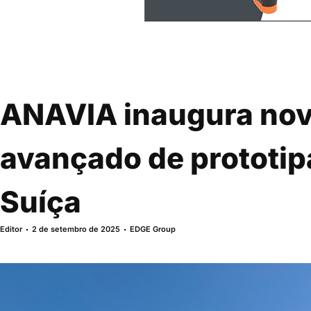
ANAVIA inaugura nov
avançado de prototi
Suíça
Editor
2 de setembro de 2025
EDGE Group