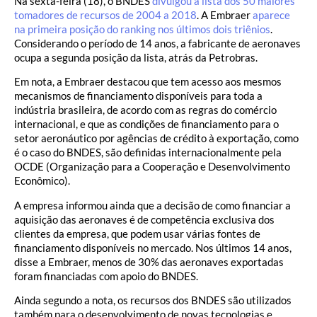
Na sexta-feira (18), o BNDES
divulgou a lista dos 50 maiores
tomadores de recursos de 2004 a 2018
. A Embraer
aparece
na primeira posição do ranking nos últimos dois triênios
.
Considerando o período de 14 anos, a fabricante de aeronaves
ocupa a segunda posição da lista, atrás da Petrobras.
Em nota, a Embraer destacou que tem acesso aos mesmos
mecanismos de financiamento disponíveis para toda a
indústria brasileira, de acordo com as regras do comércio
internacional, e que as condições de financiamento para o
setor aeronáutico por agências de crédito à exportação, como
é o caso do BNDES, são definidas internacionalmente pela
OCDE (Organização para a Cooperação e Desenvolvimento
Econômico).
A empresa informou ainda que a decisão de como financiar a
aquisição das aeronaves é de competência exclusiva dos
clientes da empresa, que podem usar várias fontes de
financiamento disponíveis no mercado. Nos últimos 14 anos,
disse a Embraer, menos de 30% das aeronaves exportadas
foram financiadas com apoio do BNDES.
Ainda segundo a nota, os recursos dos BNDES são utilizados
também para o desenvolvimento de novas tecnologias e