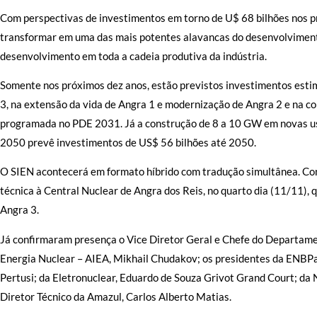
Com perspectivas de investimentos em torno de U$ 68 bilhões nos pr
transformar em uma das mais potentes alavancas do desenvolvimento
desenvolvimento em toda a cadeia produtiva da indústria.
Somente nos próximos dez anos, estão previstos investimentos esti
3, na extensão da vida de Angra 1 e modernização de Angra 2 e na co
programada no PDE 2031. Já a construção de 8 a 10 GW em novas us
2050 prevê investimentos de US$ 56 bilhões até 2050.
O SIEN acontecerá em formato híbrido com tradução simultânea. Cont
técnica à Central Nuclear de Angra dos Reis, no quarto dia (11/11),
Angra 3.
Já confirmaram presença o Vice Diretor Geral e Chefe do Departame
Energia Nuclear – AIEA, Mikhail Chudakov; os presidentes da ENBPa
Pertusi; da Eletronuclear, Eduardo de Souza Grivot Grand Court; da N
Diretor Técnico da Amazul, Carlos Alberto Matias.