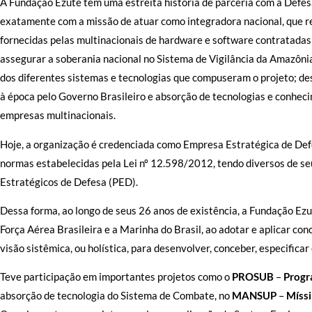
A Fundação Ezute tem uma estreita história de parceria com a Defesa 
exatamente com a missão de atuar como integradora nacional, que 
fornecidas pelas multinacionais de hardware e software contratadas 
assegurar a soberania nacional no Sistema de Vigilância da Amazônia
dos diferentes sistemas e tecnologias que compuseram o projeto; d
à época pelo Governo Brasileiro e absorção de tecnologias e conhec
empresas multinacionais.
Hoje, a organização é credenciada como Empresa Estratégica de Def
normas estabelecidas pela Lei nº 12.598/2012, tendo diversos de 
Estratégicos de Defesa (PED).
Dessa forma, ao longo de seus 26 anos de existência, a Fundação Ezu
Força Aérea Brasileira e a Marinha do Brasil, ao adotar e aplicar co
visão sistêmica, ou holística, para desenvolver, conceber, especificar
Teve participação em importantes projetos como o
PROSUB
–
Progr
absorção de tecnologia do Sistema de Combate, no
MANSUP
–
Míssi