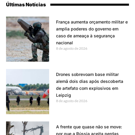
Últimas Notícias
França aumenta orçamento militar e
amplia poderes do governo em
caso de ameaça à segurança
nacional
8 de agosto de 2026
Drones sobrevoam base militar
alemã dois dias após descoberta
de artefato com explosivos em
Leipzig
8 de agosto de 2026
A frente que quase não se move:
por que a Rússia aceita perdas