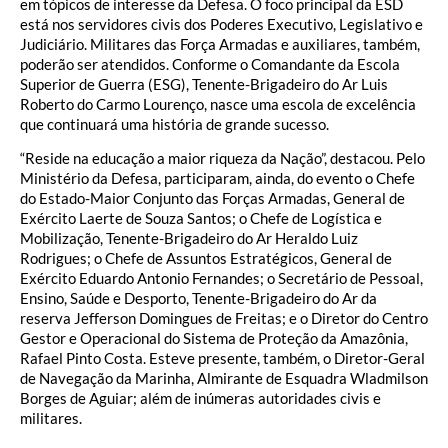
em tópicos de interesse da Defesa. O foco principal da ESD
está nos servidores civis dos Poderes Executivo, Legislativo e
Judiciário. Militares das Força Armadas e auxiliares, também,
poderão ser atendidos. Conforme o Comandante da Escola
Superior de Guerra (ESG), Tenente-Brigadeiro do Ar Luis
Roberto do Carmo Lourenço, nasce uma escola de excelência
que continuará uma história de grande sucesso.
“Reside na educação a maior riqueza da Nação”, destacou. Pelo
Ministério da Defesa, participaram, ainda, do evento o Chefe
do Estado-Maior Conjunto das Forças Armadas, General de
Exército Laerte de Souza Santos; o Chefe de Logística e
Mobilização, Tenente-Brigadeiro do Ar Heraldo Luiz
Rodrigues; o Chefe de Assuntos Estratégicos, General de
Exército Eduardo Antonio Fernandes; o Secretário de Pessoal,
Ensino, Saúde e Desporto, Tenente-Brigadeiro do Ar da
reserva Jefferson Domingues de Freitas; e o Diretor do Centro
Gestor e Operacional do Sistema de Proteção da Amazônia,
Rafael Pinto Costa. Esteve presente, também, o Diretor-Geral
de Navegação da Marinha, Almirante de Esquadra Wladmilson
Borges de Aguiar; além de inúmeras autoridades civis e
militares.