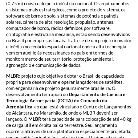
(0.75 m) construído pela indústria nacional. Os equipamentos
e sistemas mais estratégicos, como o projeto do sistema, os
software de bordo e solo, sistemas de potência e painéis
solares, câmera de alta resolução, propulsão, antenas,
computador de bordo, rádios definidos por software,
criptografia e estrutura mecânica, estão sendo desenvolvidos
no Brasil por empresas locais. Trata-se de um projeto inovador
e inédito no cenário espacial nacional onde a alta tecnologia
vem em auxílio às necessidades do país em termos de
monitoramento de seu território, proteção ambiental,
agronegócio e comunicação de dados.
MLBR
: projeto cujo objetivo é dotar o Brasil de capacidade
própria para desenvolver e operar lançadores de satélites,
com engenharia de projeto genuinamente brasileira. O
desenvolvimento tem apoio do
Departamento de Ciência e
Tecnologia Aeroespacial (DCTA) do Comando da
Aeronáutica,
ao qual está vinculado o Centro de Lançamentos
de Alcântara, no Maranhão, de onde o MLBR deverá ser
lançado. O
MLBR
terá capacidade para colocação de até 40 kg
de carga útil em órbita baixa terrestre. Seu lançamento
ocorrerá através de uma plataforma especialmente projetada,
que permitirá orientação tanto horizontal (azimute) quanto