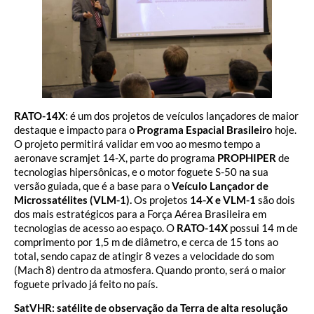
RATO-14X
: é um dos projetos de veículos lançadores de maior
destaque e impacto para o
Programa Espacial Brasileiro
hoje.
O projeto permitirá validar em voo ao mesmo tempo a
aeronave scramjet 14-X, parte do programa
PROPHIPER
de
tecnologias hipersônicas, e o motor foguete S-50 na sua
versão guiada, que é a base para o
Veículo Lançador de
Microssatélites (VLM-1).
Os projetos
14-X e VLM-1
são dois
dos mais estratégicos para a Força Aérea Brasileira em
tecnologias de acesso ao espaço. O
RATO-14X
possui 14 m de
comprimento por 1,5 m de diâmetro, e cerca de 15 tons ao
total, sendo capaz de atingir 8 vezes a velocidade do som
(Mach 8) dentro da atmosfera. Quando pronto, será o maior
foguete privado já feito no país.
SatVHR: satélite de observação da Terra de alta resolução