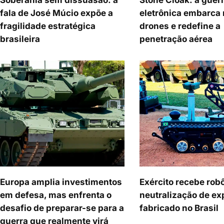
Soberania sem dissuasão: a
Stone Cloak: a guer
fala de José Múcio expõe a
eletrônica embarca
fragilidade estratégica
drones e redefine a
brasileira
penetração aérea
Europa amplia investimentos
Exército recebe rob
em defesa, mas enfrenta o
neutralização de ex
desafio de preparar-se para a
fabricado no Brasil
guerra que realmente virá