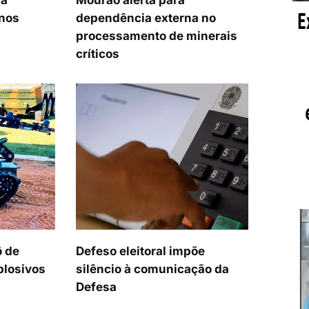
ra
Mourão alerta para
 nos
dependência externa no
processamento de minerais
críticos
ô de
Defeso eleitoral impõe
plosivos
silêncio à comunicação da
Defesa