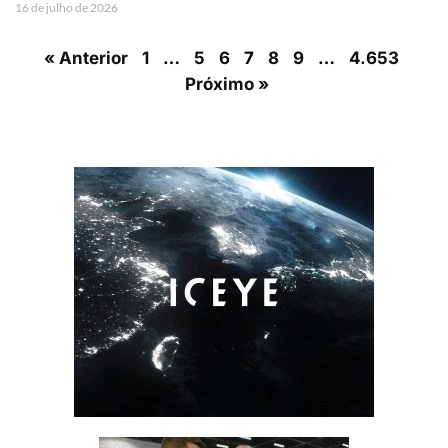
16 de julho de 2026
« Anterior
1
…
5
6
7
8
9
…
4.653
Próximo »