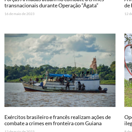
transnacionais durante Operação “Ágata”
de 
16 de maio de 2023
12 d
Exércitos brasileiro e francês realizam ações de
Ope
combate a crimes em fronteira com Guiana
ile
12 de maio de 2023
8 de