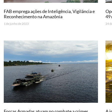
FAB emprega ações de Inteligência, Vigilância e
Ope
Reconhecimento na Amazônia
49 
1 de junho de 2023
24 d
Forças Armadas atuam no combate a crimes
A i