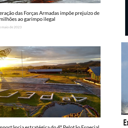
ração das Forças Armadas impõe prejuízo de
milhões ao garimpo ilegal
e maio de 2023
mportância estratégica do 4º Pelotão Especial