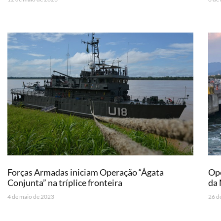
Forças Armadas iniciam Operação “Ágata
Ope
Conjunta” na tríplice fronteira
da 
4 de maio de 2023
26 d