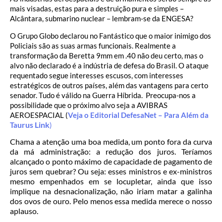
mais visadas, estas para a destruição pura e simples –
Alcântara, submarino nuclear – lembram-se da ENGESA?
O Grupo Globo declarou no Fantástico que o maior inimigo dos
Policiais são as suas armas funcionais. Realmente a
transformação da Beretta 9mm em .40 não deu certo, mas o
alvo não declarado é a indústria de defesa do Brasil. O ataque
requentado segue interesses escusos, com interesses
estratégicos de outros países, além das vantagens para certo
senador. Tudo é válido na Guerra Híbrida. Preocupa-nos a
possibilidade que o próximo alvo seja a AVIBRAS
AEROESPACIAL (
Veja o Editorial DefesaNet – Para Além da
urus Link
Ta
)
Chama a atenção uma boa medida, um ponto fora da curva
da má administração: a redução dos juros. Teríamos
alcançado o ponto máximo de capacidade de pagamento de
juros sem quebrar? Ou seja: esses ministros e ex-ministros
mesmo empenhados em se locupletar, ainda que isso
implique na desnacionalização, não iriam matar a galinha
dos ovos de ouro. Pelo menos essa medida merece o nosso
aplauso.