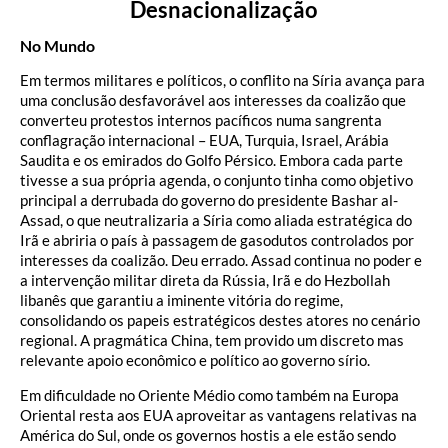
Desnacionalização
No Mundo
Em termos militares e políticos, o conflito na Síria avança para
uma conclusão desfavorável aos interesses da coalizão que
converteu protestos internos pacíficos numa sangrenta
conflagração internacional – EUA, Turquia, Israel, Arábia
Saudita e os emirados do Golfo Pérsico. Embora cada parte
tivesse a sua própria agenda, o conjunto tinha como objetivo
principal a derrubada do governo do presidente Bashar al-
Assad, o que neutralizaria a Síria como aliada estratégica do
Irã e abriria o país à passagem de gasodutos controlados por
interesses da coalizão. Deu errado. Assad continua no poder e
a intervenção militar direta da Rússia, Irã e do Hezbollah
libanês que garantiu a iminente vitória do regime,
consolidando os papeis estratégicos destes atores no cenário
regional. A pragmática China, tem provido um discreto mas
relevante apoio econômico e político ao governo sírio.
Em dificuldade no Oriente Médio como também na Europa
Oriental resta aos EUA aproveitar as vantagens relativas na
América do Sul, onde os governos hostis a ele estão sendo