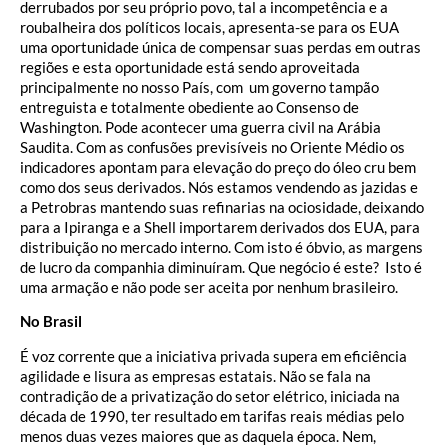
derrubados por seu próprio povo, tal a incompetência e a
roubalheira dos políticos locais, apresenta-se para os EUA
uma oportunidade única de compensar suas perdas em outras
regiões e esta oportunidade está sendo aproveitada
principalmente no nosso País, com um governo tampão
entreguista e totalmente obediente ao Consenso de
Washington. Pode acontecer uma guerra civil na Arábia
Saudita. Com as confusões previsíveis no Oriente Médio os
indicadores apontam para elevação do preço do óleo cru bem
como dos seus derivados. Nós estamos vendendo as jazidas e
a Petrobras mantendo suas refinarias na ociosidade, deixando
para a Ipiranga e a Shell importarem derivados dos EUA, para
distribuição no mercado interno. Com isto é óbvio, as margens
de lucro da companhia diminuíram. Que negócio é este? Isto é
uma armação e não pode ser aceita por nenhum brasileiro.
No Brasil
É voz corrente que a iniciativa privada supera em eficiência
agilidade e lisura as empresas estatais. Não se fala na
contradição de a privatização do setor elétrico, iniciada na
década de 1990, ter resultado em tarifas reais médias pelo
menos duas vezes maiores que as daquela época. Nem,