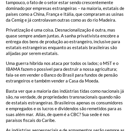
tampouco, o fato de o setor estar sendo crescentemente
dominado por empresas estrangeiras – na maioria, estatais de
países como a China, França e Itália, que compraram as usinas
da Cemig e já controlavam outras como as do rio Madeira.
Privatização é uma coisa. Desnacionalização é outra, mas
quase sempre andam juntas. A sanha privativista encobre a
entrega dos bens de produção ao estrangeiro, inclusive para
estatais estrangeiras enquanto as estatais brasileiras são
alijadas por serem estatais.
Uma guerra híbrida nos ataca por todos os lados; o MST e o
IBAMA fazem o possível para destruir a nossa agricultura;
fala-se em vender o Banco do Brasil para fundos de pensão
estrangeiros e também vender a Casa da Moeda.
Basta ver que a maioria das indústrias tidas como nacionais já
são, na verdade, de propriedades transnacionais quando não
de estatais estrangeiras. Brasileiros apenas os consumidores
e empregados e os lucros e dividendos são remetidos para as
suas além mar. Aliás, de quem é a CBC? Sua sede é nos
paraísos fiscais do Caribe.
As indústrias aeroespaciais e de armamentos serão sempre as