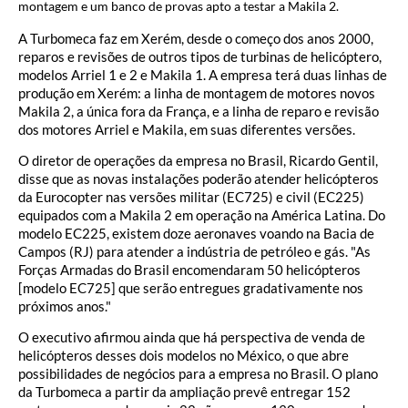
montagem e um banco de provas apto a testar a Makila 2.
A Turbomeca faz em Xerém, desde o começo dos anos 2000,
reparos e revisões de outros tipos de turbinas de helicóptero,
modelos Arriel 1 e 2 e Makila 1. A empresa terá duas linhas de
produção em Xerém: a linha de montagem de motores novos
Makila 2, a única fora da França, e a linha de reparo e revisão
dos motores Arriel e Makila, em suas diferentes versões.
O diretor de operações da empresa no Brasil, Ricardo Gentil,
disse que as novas instalações poderão atender helicópteros
da Eurocopter nas versões militar (EC725) e civil (EC225)
equipados com a Makila 2 em operação na América Latina. Do
modelo EC225, existem doze aeronaves voando na Bacia de
Campos (RJ) para atender a indústria de petróleo e gás. "As
Forças Armadas do Brasil encomendaram 50 helicópteros
[modelo EC725] que serão entregues gradativamente nos
próximos anos."
O executivo afirmou ainda que há perspectiva de venda de
helicópteros desses dois modelos no México, o que abre
possibilidades de negócios para a empresa no Brasil. O plano
da Turbomeca a partir da ampliação prevê entregar 152