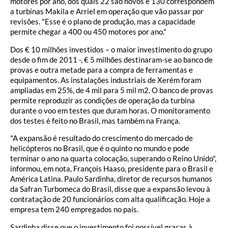
motores por ano, dos quais 22 são novos e 130 correspondem
a turbinas Makila e Arriel em operação que vão passar por
revisões. "Esse é o plano de produção, mas a capacidade
permite chegar a 400 ou 450 motores por ano."
Dos € 10 milhões investidos – o maior investimento do grupo
desde o fim de 2011 -, € 5 milhões destinaram-se ao banco de
provas e outra metade para a compra de ferramentas e
equipamentos. As instalações industriais de Xerém foram
ampliadas em 25%, de 4 mil para 5 mil m2. O banco de provas
permite reproduzir as condições de operação da turbina
durante o voo em testes que duram horas. O monitoramento
dos testes é feito no Brasil, mas também na França.
"A expansão é resultado do crescimento do mercado de
helicópteros no Brasil, que é o quinto no mundo e pode
terminar o ano na quarta colocação, superando o Reino Unido",
informou, em nota, François Haaso, presidente para o Brasil e
América Latina. Paulo Sardinha, diretor de recursos humanos
da Safran Turbomeca do Brasil, disse que a expansão levou à
contratação de 20 funcionários com alta qualificação. Hoje a
empresa tem 240 empregados no país.
Sardinha disse que o investimento foi possível graças à