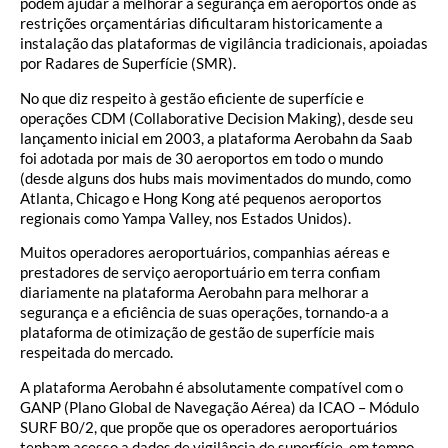
podem ajudar a melhorar a segurança em aeroportos onde as
restrições orçamentárias dificultaram historicamente a
instalação das plataformas de vigilância tradicionais, apoiadas
por Radares de Superfície (SMR).
No que diz respeito à gestão eficiente de superfície e
operações CDM (Collaborative Decision Making), desde seu
lançamento inicial em 2003, a plataforma Aerobahn da Saab
foi adotada por mais de 30 aeroportos em todo o mundo
(desde alguns dos hubs mais movimentados do mundo, como
Atlanta, Chicago e Hong Kong até pequenos aeroportos
regionais como Yampa Valley, nos Estados Unidos).
Muitos operadores aeroportuários, companhias aéreas e
prestadores de serviço aeroportuário em terra confiam
diariamente na plataforma Aerobahn para melhorar a
segurança e a eficiência de suas operações, tornando-a a
plataforma de otimização de gestão de superfície mais
respeitada do mercado.
A plataforma Aerobahn é absolutamente compatível com o
GANP (Plano Global de Navegação Aérea) da ICAO – Módulo
SURF B0/2, que propõe que os operadores aeroportuários
tenham acesso a dados de vigilância de superfície, em tempo