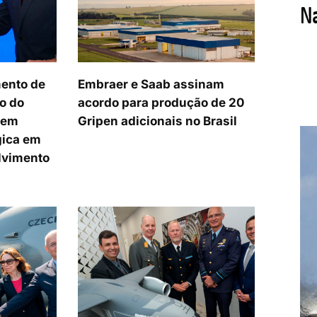
ento de
Embraer e Saab assinam
o do
acordo para produção de 20
cem
Gripen adicionais no Brasil
gica em
lvimento