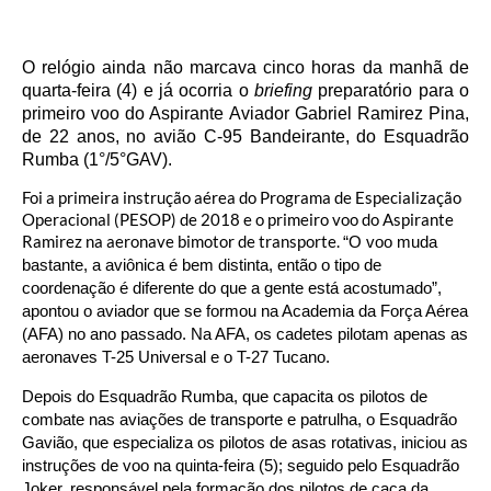
O relógio ainda não marcava cinco horas da manhã de
quarta-feira (4) e já ocorria o
briefing
preparatório para o
primeiro voo do Aspirante Aviador Gabriel Ramirez Pina,
de 22 anos, no avião C-95 Bandeirante, do Esquadrão
Rumba (1°/5°GAV).
Foi a primeira instrução aérea do Programa de Especialização
Operacional (PESOP) de 2018 e o primeiro voo do Aspirante
Ramirez na aeronave bimotor de transporte.
“O voo muda
bastante, a aviônica é bem distinta, então o tipo de
coordenação é diferente do que a gente está acostumado”,
apontou o aviador que se formou na Academia da Força Aérea
(AFA) no ano passado. Na AFA, os cadetes pilotam apenas as
aeronaves T-25 Universal e o T-27 Tucano.
Depois do Esquadrão Rumba, que capacita os pilotos de
combate nas aviações de transporte e patrulha, o Esquadrão
Gavião, que especializa os pilotos de asas rotativas, iniciou as
instruções de voo na quinta-feira (5); seguido pelo Esquadrão
Joker, responsável pela formação dos pilotos de caça da