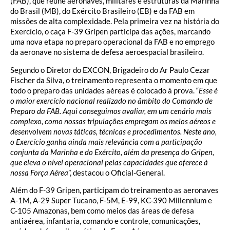
(FAB), que reúne aeronaves, militares e estruturas da Marinha
do Brasil (MB), do Exército Brasileiro (EB) e da FAB em
missões de alta complexidade. Pela primeira vez na história do
Exercício, o caça F-39 Gripen participa das ações, marcando
uma nova etapa no preparo operacional da FAB e no emprego
da aeronave no sistema de defesa aeroespacial brasileiro.
Segundo o Diretor do EXCON, Brigadeiro do Ar Paulo Cezar
Fischer da Silva, o treinamento representa o momento em que
todo o preparo das unidades aéreas é colocado à prova. “
Esse é
o maior exercício nacional realizado no âmbito do Comando de
Preparo da FAB. Aqui conseguimos avaliar, em um cenário mais
complexo, como nossas tripulações empregam os meios aéreos e
desenvolvem novas táticas, técnicas e procedimentos. Neste ano,
o Exercício ganha ainda mais relevância com a participação
conjunta da Marinha e do Exército, além da presença do Gripen,
que eleva o nível operacional pelas capacidades que oferece à
nossa Força Aérea
”, destacou o Oficial-General.
Além do F-39 Gripen, participam do treinamento as aeronaves
A-1M, A-29 Super Tucano, F-5M, E-99, KC-390 Millennium e
C-105 Amazonas, bem como meios das áreas de defesa
antiaérea, infantaria, comando e controle, comunicações,