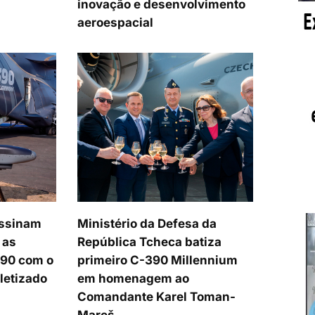
inovação e desenvolvimento
aeroespacial
assinam
Ministério da Defesa da
 as
República Tcheca batiza
390 com o
primeiro C-390 Millennium
letizado
em homenagem ao
Comandante Karel Toman-