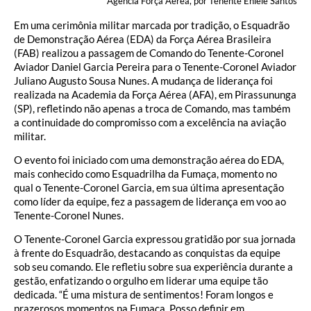
Agência Força Aérea, por Tenente Eniele Santos
Em uma cerimônia militar marcada por tradição, o Esquadrão
de Demonstração Aérea (EDA) da Força Aérea Brasileira
(FAB) realizou a passagem de Comando do Tenente-Coronel
Aviador Daniel Garcia Pereira para o Tenente-Coronel Aviador
Juliano Augusto Sousa Nunes. A mudança de liderança foi
realizada na Academia da Força Aérea (AFA), em Pirassununga
(SP), refletindo não apenas a troca de Comando, mas também
a continuidade do compromisso com a excelência na aviação
militar.
O evento foi iniciado com uma demonstração aérea do EDA,
mais conhecido como Esquadrilha da Fumaça, momento no
qual o Tenente-Coronel Garcia, em sua última apresentação
como líder da equipe, fez a passagem de liderança em voo ao
Tenente-Coronel Nunes.
O Tenente-Coronel Garcia expressou gratidão por sua jornada
à frente do Esquadrão, destacando as conquistas da equipe
sob seu comando. Ele refletiu sobre sua experiência durante a
gestão, enfatizando o orgulho em liderar uma equipe tão
dedicada. “É uma mistura de sentimentos! Foram longos e
prazerosos momentos na Fumaça. Posso definir em