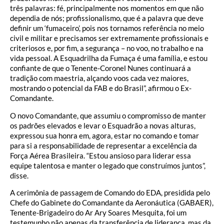
três palavras: fé, principalmente nos momentos em que não
dependia de nós; profissionalismo, que é a palavra que deve
definir um ‘fumaceiro’, pois nos tornamos referência no meio
civil e militar e precisamos ser extremamente profissionais e
criteriosos e, por fim, a segurança – no voo, no trabalho e na
vida pessoal. A Esquadrilha da Fumaça é uma família, e estou
confiante de que o Tenente-Coronel Nunes continuará a
tradição com maestria, alçando voos cada vez maiores,
mostrando o potencial da FAB e do Brasil”, afirmou o Ex-
Comandante.
O novo Comandante, que assumiu o compromisso de manter
os padrões elevados e levar o Esquadrão a novas alturas,
expressou sua honra em, agora, estar no comando e tomar
para si a responsabilidade de representar a excelência da
Força Aérea Brasileira. “Estou ansioso para liderar essa
equipe talentosa e manter o legado que construímos juntos”,
disse.
A cerimônia de passagem de Comando do EDA, presidida pelo
Chefe do Gabinete do Comandante da Aeronáutica (GABAER),
Tenente-Brigadeiro do Ar Ary Soares Mesquita, foi um
testemunho não apenas da transferência de liderança, mas da