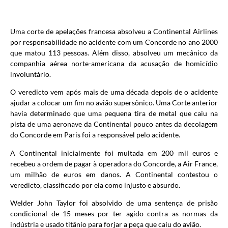
Uma corte de apelações francesa absolveu a Continental Airlines
por responsabilidade no acidente com um Concorde no ano 2000
que matou 113 pessoas. Além disso, absolveu um mecânico da
companhia aérea norte-americana da acusação de homicídio
involuntário.
O veredicto vem após mais de uma década depois de o acidente
ajudar a colocar um fim no avião supersônico. Uma Corte anterior
havia determinado que uma pequena tira de metal que caiu na
pista de uma aeronave da Continental pouco antes da decolagem
do Concorde em Paris foi a responsável pelo acidente.
A Continental inicialmente foi multada em 200 mil euros e
recebeu a ordem de pagar à operadora do Concorde, a Air France,
um milhão de euros em danos. A Continental contestou o
veredicto, classificado por ela como injusto e absurdo.
Welder John Taylor foi absolvido de uma sentença de prisão
condicional de 15 meses por ter agido contra as normas da
indústria e usado titânio para forjar a peça que caiu do avião.