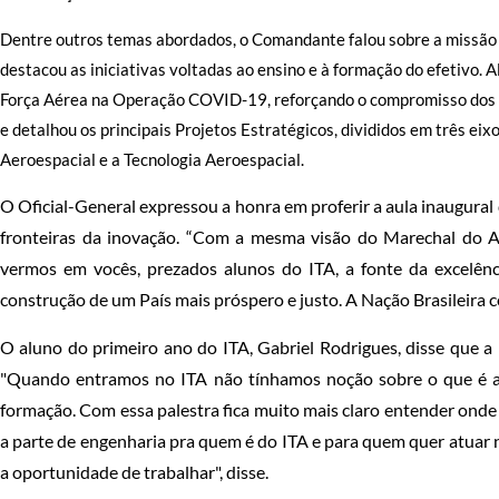
Dentre outros temas abordados, o Comandante falou sobre a missão 
destacou as iniciativas voltadas ao ensino e à formação do efetivo. A
Força Aérea na Operação COVID-19, reforçando o compromisso dos m
e detalhou os principais Projetos Estratégicos, divididos em três eix
Aeroespacial e a Tecnologia Aeroespacial.
O Oficial-General expressou a honra em proferir a aula inaugural 
fronteiras da inovação. “Com a mesma visão do Marechal do 
vermos em vocês, prezados alunos do ITA, a fonte da excelênci
construção de um País mais próspero e justo. A Nação Brasileira co
O aluno do primeiro ano do ITA, Gabriel Rodrigues, disse que a
"Quando entramos no ITA não tínhamos noção sobre o que é a Fo
formação. Com essa palestra fica muito mais claro entender onde
a parte de engenharia pra quem é do ITA e para quem quer atuar n
a oportunidade de trabalhar", disse.