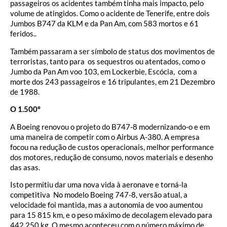
passageiros os acidentes também tinha mais impacto, pelo
volume de atingidos. Como o acidente de Tenerife, entre dois
Jumbos B747 da KLM e da Pan Am, com 583 mortos e 61
feridos..
Também passaram a ser símbolo de status dos movimentos de
terroristas, tanto para os sequestros ou atentados, como o
Jumbo da Pan Am voo 103, em Lockerbie, Escócia, com a
morte dos 243 passageiros e 16 tripulantes, em 21 Dezembro
de 1988.
O 1.500º
A Boeing renovou o projeto do B747-8 modernizando-o e em
uma maneira de competir com o Airbus A-380. A empresa
focou na redução de custos operacionais, melhor performance
dos motores, redução de consumo, novos materiais e desenho
das asas.
Isto permitiu dar uma nova vida à aeronave e torná-la
competitiva No modelo Boeing 747-8, versão atual, a
velocidade foi mantida, mas a autonomia de voo aumentou
para 15 815 km, e o peso máximo de decolagem elevado para
442 250 kg. O mesmo aconteceu com o número máximo de