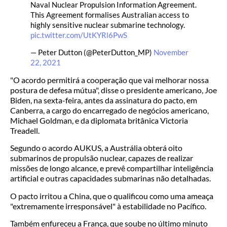
Naval Nuclear Propulsion Information Agreement.
This Agreement formalises Australian access to
highly sensitive nuclear submarine technology.
pic.twitter.com/UtKYRl6PwS
— Peter Dutton (@PeterDutton_MP)
November
22, 2021
"O acordo permitirá a cooperação que vai melhorar nossa
postura de defesa mútua", disse o presidente americano, Joe
Biden, na sexta-feira, antes da assinatura do pacto, em
Canberra, a cargo do encarregado de negócios americano,
Michael Goldman, e da diplomata britânica Victoria
Treadell.
Segundo o acordo AUKUS, a Austrália obterá oito
submarinos de propulsão nuclear, capazes de realizar
missões de longo alcance, e prevê compartilhar inteligência
artificial e outras capacidades submarinas não detalhadas.
O pacto irritou a China, que o qualificou como uma ameaça
"extremamente irresponsável" à estabilidade no Pacífico.
Também enfureceu a França, que soube no último minuto