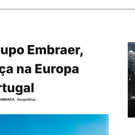
rupo Embraer,
ça na Europa
rtugal
EMBRAER
,
Geopolítica