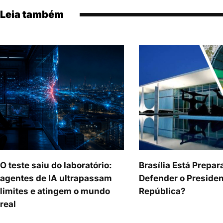
Leia também
O teste saiu do laboratório:
Brasília Está Prepar
agentes de IA ultrapassam
Defender o Presiden
limites e atingem o mundo
República?
real